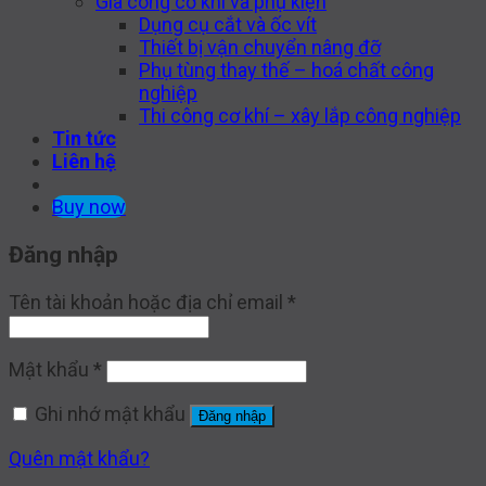
Gia công cơ khí và phụ kiện
Dụng cụ cắt và ốc vít
Thiết bị vận chuyển nâng đỡ
Phụ tùng thay thế – hoá chất công
nghiệp
Thi công cơ khí – xây lắp công nghiệp
Tin tức
Liên hệ
Buy now
Đăng nhập
Tên tài khoản hoặc địa chỉ email
*
Mật khẩu
*
Ghi nhớ mật khẩu
Đăng nhập
Quên mật khẩu?