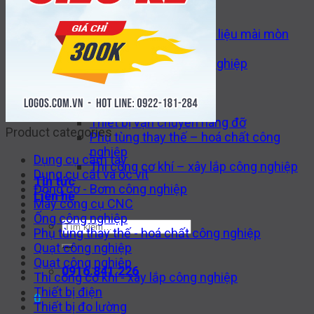
Máy công cụ CNC
Thiết bị thuỷ lực
Van công nghiệp – Vật liệu mài mòn
Thiết bị hàn
Động cơ – Bơm công nghiệp
Thiết bị tự động hoá
Gia công cơ khí và phụ kiện
Dụng cụ cắt và ốc vít
Thiết bị vận chuyển nâng đỡ
Product categories
Phụ tùng thay thế – hoá chất công
nghiệp
Dụng cụ cầm tay
Thi công cơ khí – xây lắp công nghiệp
Dụng cụ cắt và ốc vít
Tin tức
Động cơ - Bơm công nghiệp
Liên hệ
Máy công cụ CNC
Ống công nghiệp
Tìm
Phụ tùng thay thế - hoá chất công nghiệp
kiếm:
Quạt công nghiệp
Quạt công nghiệp
0916.841.226
Thi công cơ khí - xây lắp công nghiệp
Thiết bị điện
0
Thiết bị đo lường