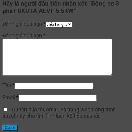
Hãy là người đầu tiên nhận xét “Động cơ 3
pha FUKUTA AEVF 5.5KW”
Đánh giá của bạn
*
Đánh giá của bạn
*
Tên
*
Email
*
Lưu tên của tôi, email, và trang web trong trình
duyệt này cho lần bình luận kế tiếp của tôi.