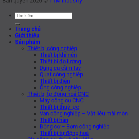
Bản quyền 2026 ©
TTM Industry
Tìm
kiếm:
Trang chủ
Giới thiệu
Sản phẩm
Thiết bị công nghiệp
Thiết bị khí nén
Thiết bị đo lường
Dụng cụ cầm tay
Quạt công nghiệp
Thiết bị điện
Ống công nghiệp
Thiết bị tự động hoá CNC
Máy công cụ CNC
Thiết bị thuỷ lực
Van công nghiệp – Vật liệu mài mòn
Thiết bị hàn
Động cơ – Bơm công nghiệp
Thiết bị tự động hoá