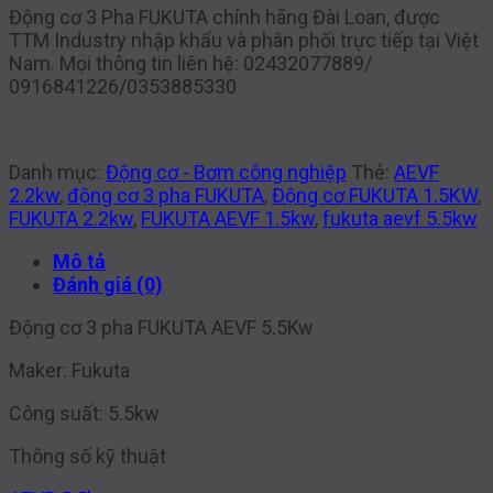
Động cơ 3 Pha FUKUTA chính hãng Đài Loan, được
TTM Industry nhập khẩu và phân phối trực tiếp tại Việt
Nam. Mọi thông tin liên hệ: 02432077889/
0916841226/0353885330
Danh mục:
Động cơ - Bơm công nghiệp
Thẻ:
AEVF
2.2kw
,
động cơ 3 pha FUKUTA
,
Động cơ FUKUTA 1.5KW
,
FUKUTA 2.2kw
,
FUKUTA AEVF 1.5kw
,
fukuta aevf 5.5kw
Mô tả
Đánh giá (0)
Động cơ 3 pha FUKUTA AEVF 5.5Kw
Maker: Fukuta
Công suất: 5.5kw
Thông số kỹ thuật