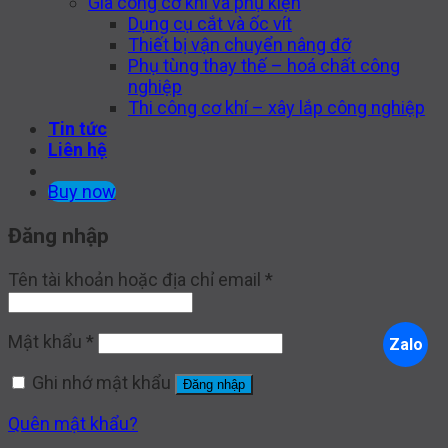
Gia công cơ khí và phụ kiện
Dụng cụ cắt và ốc vít
Thiết bị vận chuyển nâng đỡ
Phụ tùng thay thế – hoá chất công
nghiệp
Thi công cơ khí – xây lắp công nghiệp
Tin tức
Liên hệ
Buy now
Đăng nhập
Tên tài khoản hoặc địa chỉ email
*
Mật khẩu
*
Zalo
Ghi nhớ mật khẩu
Đăng nhập
Quên mật khẩu?