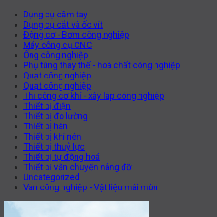
Dụng cụ cầm tay
Dụng cụ cắt và ốc vít
Động cơ - Bơm công nghiệp
Máy công cụ CNC
Ống công nghiệp
Phụ tùng thay thế - hoá chất công nghiệp
Quạt công nghiệp
Quạt công nghiệp
Thi công cơ khí - xây lắp công nghiệp
Thiết bị điện
Thiết bị đo lường
Thiết bị hàn
Thiết bị khí nén
Thiết bị thuỷ lực
Thiết bị tự động hoá
Thiết bị vận chuyển nâng đỡ
Uncategorized
Van công nghiệp - Vật liệu mài mòn