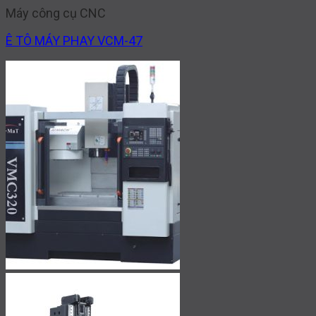
Máy công cụ CNC
Ê TÔ MÁY PHAY VCM-47