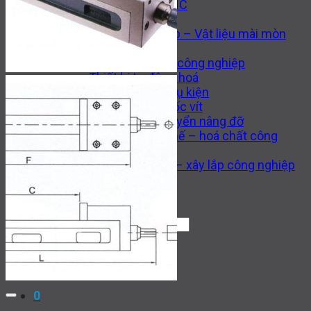
Máy công cụ CNC
Thiết bị thuỷ lực
Van công nghiệp – Vật liệu mài mòn
Thiết bị hàn
Động cơ – Bơm công nghiệp
Thiết bị tự động hoá
Gia công cơ khí và phụ kiện
Dụng cụ cắt và ốc vít
Thiết bị vận chuyển nâng đỡ
Phụ tùng thay thế – hoá chất công
nghiệp
Thi công cơ khí – xây lắp công nghiệp
Tin tức
Liên hệ
Tìm
kiếm:
0916.841.226
0