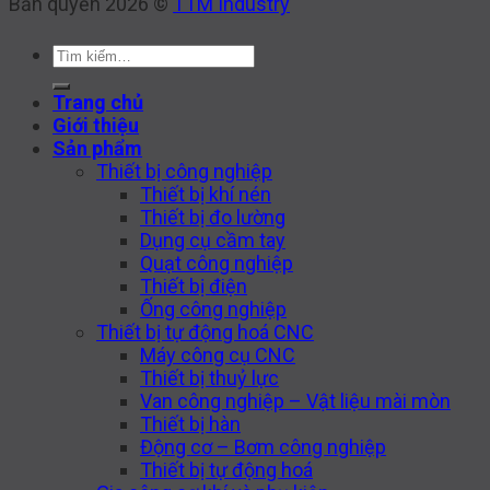
Bản quyền 2026 ©
TTM Industry
Tìm
kiếm:
Trang chủ
Giới thiệu
Sản phẩm
Thiết bị công nghiệp
Thiết bị khí nén
Thiết bị đo lường
Dụng cụ cầm tay
Quạt công nghiệp
Thiết bị điện
Ống công nghiệp
Thiết bị tự động hoá CNC
Máy công cụ CNC
Thiết bị thuỷ lực
Van công nghiệp – Vật liệu mài mòn
Thiết bị hàn
Động cơ – Bơm công nghiệp
Thiết bị tự động hoá