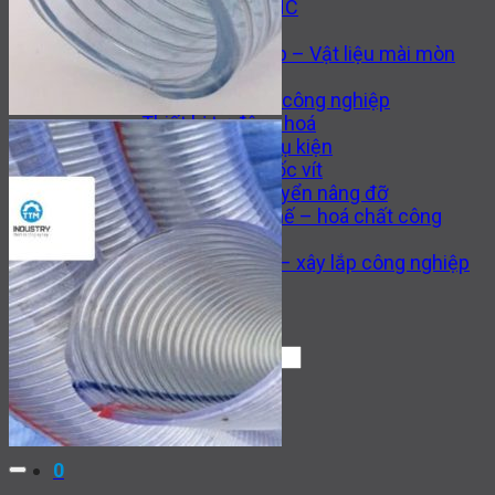
Máy công cụ CNC
Thiết bị thuỷ lực
Van công nghiệp – Vật liệu mài mòn
Thiết bị hàn
Động cơ – Bơm công nghiệp
Thiết bị tự động hoá
Gia công cơ khí và phụ kiện
Dụng cụ cắt và ốc vít
Thiết bị vận chuyển nâng đỡ
Phụ tùng thay thế – hoá chất công
nghiệp
Thi công cơ khí – xây lắp công nghiệp
Tin tức
Liên hệ
Tìm
kiếm:
0916.841.226
0