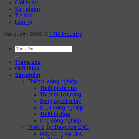
Giới thiệu
Sản phẩm
Tin tức
Liên hệ
Bản quyền 2026 ©
TTM Industry
Tìm
kiếm:
Trang chủ
Giới thiệu
Sản phẩm
Thiết bị công nghiệp
Thiết bị khí nén
Thiết bị đo lường
Dụng cụ cầm tay
Quạt công nghiệp
Thiết bị điện
Ống công nghiệp
Thiết bị tự động hoá CNC
Máy công cụ CNC