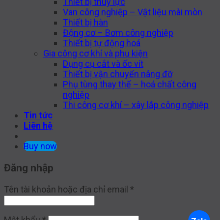
Thiết bị thuỷ lực
Van công nghiệp – Vật liệu mài mòn
Thiết bị hàn
Động cơ – Bơm công nghiệp
Thiết bị tự động hoá
Gia công cơ khí và phụ kiện
Dụng cụ cắt và ốc vít
Thiết bị vận chuyển nâng đỡ
Phụ tùng thay thế – hoá chất công
nghiệp
Thi công cơ khí – xây lắp công nghiệp
Tin tức
Liên hệ
Buy now
Đăng nhập
Tên tài khoản hoặc địa chỉ email
*
Mật khẩu
*