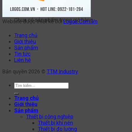
Giỏ hàng
Chưa có sản phẩm trong giỏ hàng.
Website được thiết kế bởi
Logos.Com.Vn
Trang chủ
Giới thiệu
Sản phẩm
Tin tức
Liên hệ
Bản quyền 2026 ©
TTM Industry
Tìm
kiếm:
Trang chủ
Giới thiệu
Sản phẩm
Thiết bị công nghiệp
Thiết bị khí nén
Thiết bị đo lường