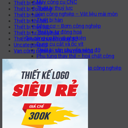
Máy công cụ CNC
Thiết bị điện
Thiết bị thuỷ lực
Thiết bị đo lường
Van công nghiệp – Vật liệu mài mòn
Thiết bị hàn
Thiết bị hàn
Thiết bị khí nén
Động cơ – Bơm công nghiệp
Thiết bị thuỷ lực
Thiết bị tự động hoá
Thiết bị tự động hoá
Gia công cơ khí và phụ kiện
Thiết bị vận chuyển nâng đỡ
Dụng cụ cắt và ốc vít
Uncategorized
Thiết bị vận chuyển nâng đỡ
Van công nghiệp - Vật liệu mài mòn
Phụ tùng thay thế – hoá chất công
nghiệp
Thi công cơ khí – xây lắp công nghiệp
Tin tức
Liên hệ
Tìm
kiếm:
0916.841.226
0