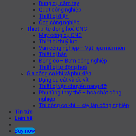
Dụng cụ cầm tay
Quạt công nghiệp
Thiết bị điện
Ống công nghiệp
Thiết bị tự động hoá CNC
Máy công cụ CNC
Thiết bị thuỷ lực
Van công nghiệp – Vật liệu mài mòn
Thiết bị hàn
Động cơ – Bơm công nghiệp
Thiết bị tự động hoá
Gia công cơ khí và phụ kiện
Dụng cụ cắt và ốc vít
Thiết bị vận chuyển nâng đỡ
Phụ tùng thay thế – hoá chất công
nghiệp
Thi công cơ khí – xây lắp công nghiệp
Tin tức
Liên hệ
Buy now