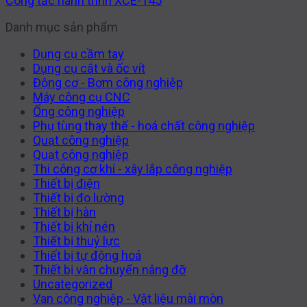
Công tắc hành trình XCE-145
Danh mục sản phẩm
Dụng cụ cầm tay
Dụng cụ cắt và ốc vít
Động cơ - Bơm công nghiệp
Máy công cụ CNC
Ống công nghiệp
Phụ tùng thay thế - hoá chất công nghiệp
Quạt công nghiệp
Quạt công nghiệp
Thi công cơ khí - xây lắp công nghiệp
Thiết bị điện
Thiết bị đo lường
Thiết bị hàn
Thiết bị khí nén
Thiết bị thuỷ lực
Thiết bị tự động hoá
Thiết bị vận chuyển nâng đỡ
Uncategorized
Van công nghiệp - Vật liệu mài mòn