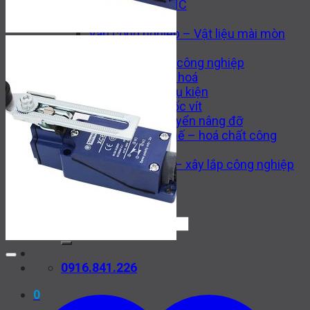
Máy công cụ CNC
Thiết bị thuỷ lực
Van công nghiệp – Vật liệu mài mòn
Thiết bị hàn
Động cơ – Bơm công nghiệp
Thiết bị tự động hoá
Gia công cơ khí và phụ kiện
Dụng cụ cắt và ốc vít
Thiết bị vận chuyển nâng đỡ
Phụ tùng thay thế – hoá chất công
nghiệp
Thi công cơ khí – xây lắp công nghiệp
Tin tức
Liên hệ
Tìm
kiếm:
0916.841.226
0