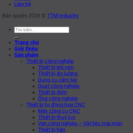
Liên hệ
Bản quyền 2026 ©
TTM Industry
Tìm
kiếm:
Trang chủ
Giới thiệu
Sản phẩm
Thiết bị công nghiệp
Thiết bị khí nén
Thiết bị đo lường
Dụng cụ cầm tay
Quạt công nghiệp
Thiết bị điện
Ống công nghiệp
Thiết bị tự động hoá CNC
Máy công cụ CNC
Thiết bị thuỷ lực
Van công nghiệp – Vật liệu mài mòn
Thiết bị hàn