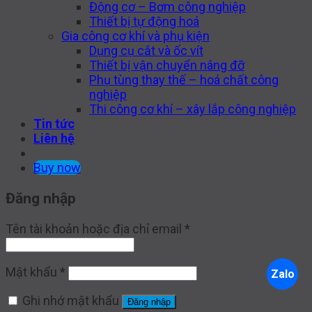
Động cơ – Bơm công nghiệp
Thiết bị tự động hoá
Gia công cơ khí và phụ kiện
Dụng cụ cắt và ốc vít
Thiết bị vận chuyển nâng đỡ
Phụ tùng thay thế – hoá chất công
nghiệp
Thi công cơ khí – xây lắp công nghiệp
Tin tức
Liên hệ
Buy now
Đăng nhập
Tên tài khoản hoặc địa chỉ email
*
Mật khẩu
*
Zalo
Ghi nhớ mật khẩu
Đăng nhập