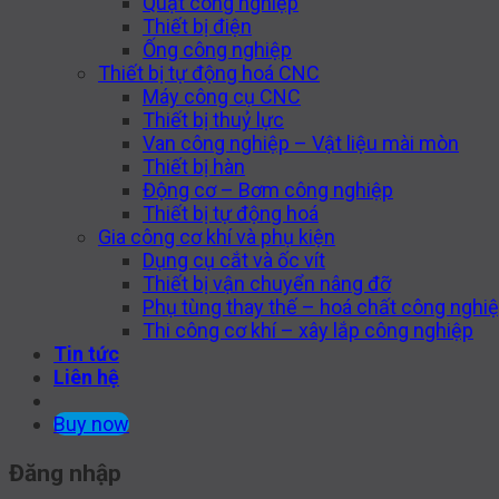
Quạt công nghiệp
Thiết bị điện
Ống công nghiệp
Thiết bị tự động hoá CNC
Máy công cụ CNC
Thiết bị thuỷ lực
Van công nghiệp – Vật liệu mài mòn
Thiết bị hàn
Động cơ – Bơm công nghiệp
Thiết bị tự động hoá
Gia công cơ khí và phụ kiện
Dụng cụ cắt và ốc vít
Thiết bị vận chuyển nâng đỡ
Phụ tùng thay thế – hoá chất công nghi
Thi công cơ khí – xây lắp công nghiệp
Tin tức
Liên hệ
Buy now
Đăng nhập