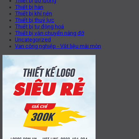
Thiết bị đo lường
Thiết bị hàn
Thiết bị khí nén
Thiết bị thuỷ lực
Thiết bị tự động hoá
Thiết bị vận chuyển nâng đỡ
Uncategorized
Van công nghiệp - Vật liệu mài mòn