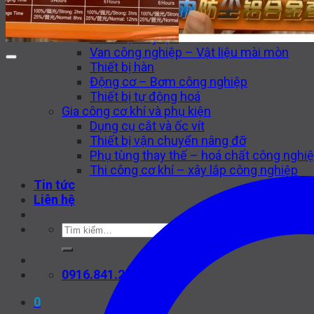
Thiết bị tự động hoá CNC
Máy công cụ CNC
Thiết bị thuỷ lực
Van công nghiệp – Vật liệu mài mòn
Thiết bị hàn
Động cơ – Bơm công nghiệp
Thiết bị tự động hoá
Gia công cơ khí và phụ kiện
Dụng cụ cắt và ốc vít
Thiết bị vận chuyển nâng đỡ
Phụ tùng thay thế – hoá chất công nghi
Thi công cơ khí – xây lắp công nghiệp
Tin tức
Liên hệ
Tìm
kiếm:
0916.841.226
0