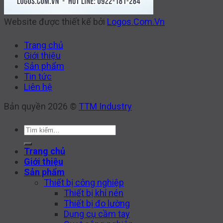
Website được thiết kế bởi
Logos.Com.Vn
Trang chủ
Giới thiệu
Sản phẩm
Tin tức
Liên hệ
Bản quyền 2026 ©
TTM Industry
Tìm
kiếm:
Trang chủ
Giới thiệu
Sản phẩm
Thiết bị công nghiệp
Thiết bị khí nén
Thiết bị đo lường
Dụng cụ cầm tay