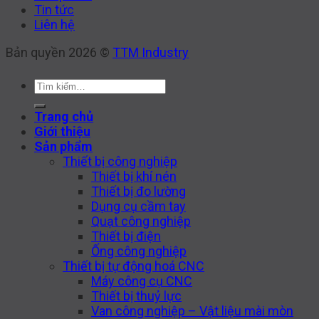
Tin tức
Liên hệ
Bản quyền 2026 ©
TTM Industry
Tìm
kiếm:
Trang chủ
Giới thiệu
Sản phẩm
Thiết bị công nghiệp
Thiết bị khí nén
Thiết bị đo lường
Dụng cụ cầm tay
Quạt công nghiệp
Thiết bị điện
Ống công nghiệp
Thiết bị tự động hoá CNC
Máy công cụ CNC
Thiết bị thuỷ lực
Van công nghiệp – Vật liệu mài mòn