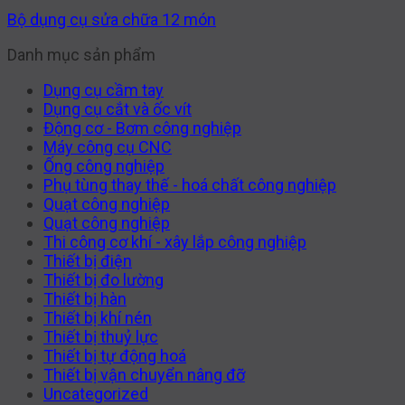
Bộ dụng cụ sửa chữa 12 món
Danh mục sản phẩm
Dụng cụ cầm tay
Dụng cụ cắt và ốc vít
Động cơ - Bơm công nghiệp
Máy công cụ CNC
Ống công nghiệp
Phụ tùng thay thế - hoá chất công nghiệp
Quạt công nghiệp
Quạt công nghiệp
Thi công cơ khí - xây lắp công nghiệp
Thiết bị điện
Thiết bị đo lường
Thiết bị hàn
Thiết bị khí nén
Thiết bị thuỷ lực
Thiết bị tự động hoá
Thiết bị vận chuyển nâng đỡ
Uncategorized