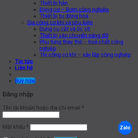
Thiết bị hàn
Động cơ – Bơm công nghiệp
Thiết bị tự động hoá
Gia công cơ khí và phụ kiện
Dụng cụ cắt và ốc vít
Thiết bị vận chuyển nâng đỡ
Phụ tùng thay thế – hoá chất công
nghiệp
Thi công cơ khí – xây lắp công nghiệp
Tin tức
Liên hệ
Buy now
Đăng nhập
Tên tài khoản hoặc địa chỉ email
*
Mật khẩu
*
Zalo