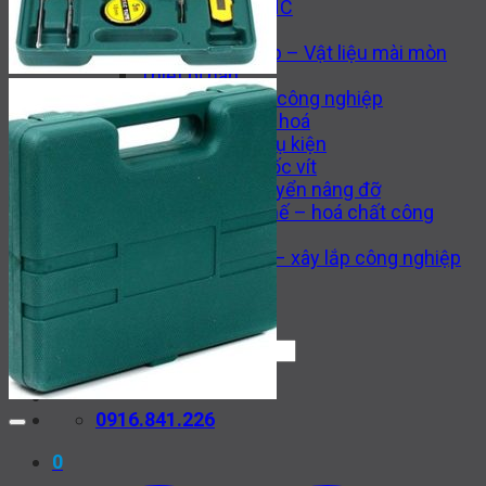
Máy công cụ CNC
Thiết bị thuỷ lực
Van công nghiệp – Vật liệu mài mòn
Thiết bị hàn
Động cơ – Bơm công nghiệp
Thiết bị tự động hoá
Gia công cơ khí và phụ kiện
Dụng cụ cắt và ốc vít
Thiết bị vận chuyển nâng đỡ
Phụ tùng thay thế – hoá chất công
nghiệp
Thi công cơ khí – xây lắp công nghiệp
Tin tức
Liên hệ
Tìm
kiếm:
0916.841.226
0