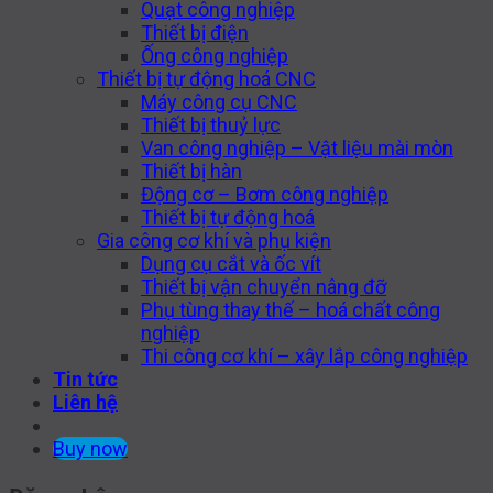
Quạt công nghiệp
Thiết bị điện
Ống công nghiệp
Thiết bị tự động hoá CNC
Máy công cụ CNC
Thiết bị thuỷ lực
Van công nghiệp – Vật liệu mài mòn
Thiết bị hàn
Động cơ – Bơm công nghiệp
Thiết bị tự động hoá
Gia công cơ khí và phụ kiện
Dụng cụ cắt và ốc vít
Thiết bị vận chuyển nâng đỡ
Phụ tùng thay thế – hoá chất công
nghiệp
Thi công cơ khí – xây lắp công nghiệp
Tin tức
Liên hệ
Buy now