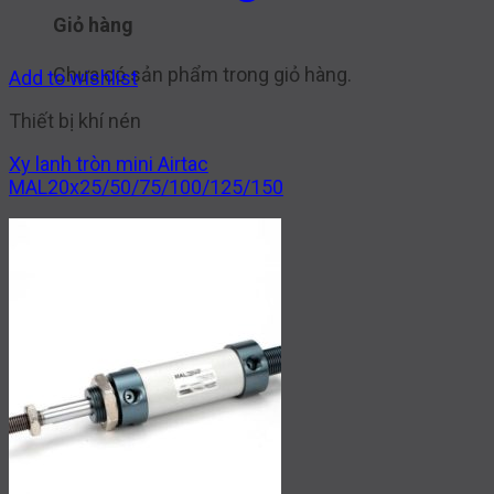
Giỏ hàng
Chưa có sản phẩm trong giỏ hàng.
Add to wishlist
Thiết bị khí nén
Xy lanh tròn mini Airtac
MAL20x25/50/75/100/125/150