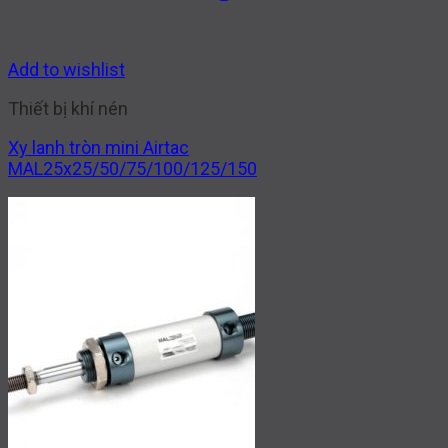
Add to wishlist
Thiết bị khí nén
Xy lanh tròn mini Airtac
MAL25x25/50/75/100/125/150