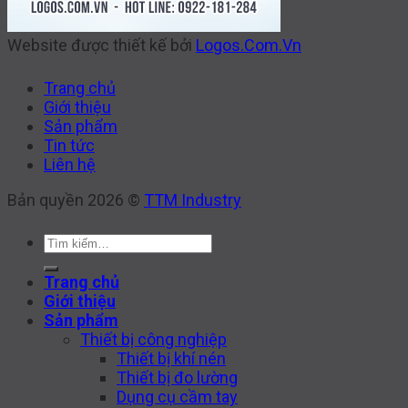
Website được thiết kế bởi
Logos.Com.Vn
Trang chủ
Giới thiệu
Sản phẩm
Tin tức
Liên hệ
Bản quyền 2026 ©
TTM Industry
Tìm
kiếm:
Trang chủ
Giới thiệu
Sản phẩm
Thiết bị công nghiệp
Thiết bị khí nén
Thiết bị đo lường
Dụng cụ cầm tay