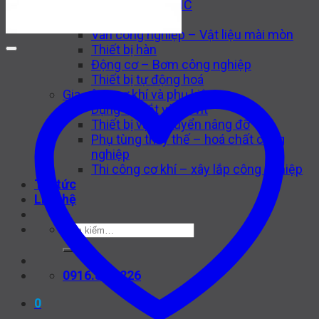
Máy công cụ CNC
Thiết bị thuỷ lực
Van công nghiệp – Vật liệu mài mòn
Thiết bị hàn
Động cơ – Bơm công nghiệp
Thiết bị tự động hoá
Gia công cơ khí và phụ kiện
Dụng cụ cắt và ốc vít
Thiết bị vận chuyển nâng đỡ
Phụ tùng thay thế – hoá chất công
nghiệp
Thi công cơ khí – xây lắp công nghiệp
Tin tức
Liên hệ
Tìm
kiếm:
0916.841.226
0