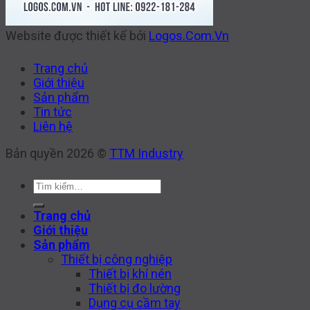
Website được thiết kế bởi
Logos.Com.Vn
Trang chủ
Giới thiệu
Sản phẩm
Tin tức
Liên hệ
Bản quyền 2026 ©
TTM Industry
Tìm
kiếm:
Trang chủ
Giới thiệu
Sản phẩm
Thiết bị công nghiệp
Thiết bị khí nén
Thiết bị đo lường
Dụng cụ cầm tay