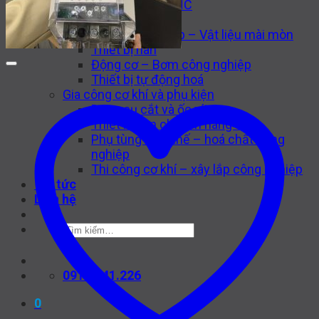
Máy công cụ CNC
Thiết bị thuỷ lực
Van công nghiệp – Vật liệu mài mòn
Thiết bị hàn
Động cơ – Bơm công nghiệp
Thiết bị tự động hoá
Gia công cơ khí và phụ kiện
Dụng cụ cắt và ốc vít
Thiết bị vận chuyển nâng đỡ
Phụ tùng thay thế – hoá chất công
nghiệp
Thi công cơ khí – xây lắp công nghiệp
Tin tức
Liên hệ
Tìm
kiếm:
0916.841.226
0