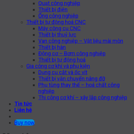
Quạt công nghiệp
Thiết bị điện
Ống công nghiệp
Thiết bị tự động hoá CNC
Máy công cụ CNC
Thiết bị thuỷ lực
Van công nghiệp – Vật liệu mài mòn
Thiết bị hàn
Động cơ – Bơm công nghiệp
Thiết bị tự động hoá
Gia công cơ khí và phụ kiện
Dụng cụ cắt và ốc vít
Thiết bị vận chuyển nâng đỡ
Phụ tùng thay thế – hoá chất công
nghiệp
Thi công cơ khí – xây lắp công nghiệp
Tin tức
Liên hệ
Buy now