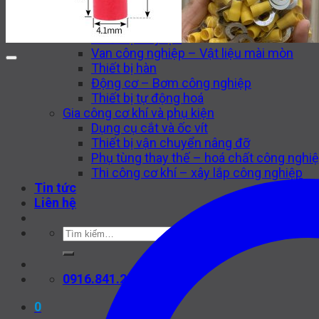
Thiết bị tự động hoá CNC
Máy công cụ CNC
Thiết bị thuỷ lực
Van công nghiệp – Vật liệu mài mòn
Thiết bị hàn
Động cơ – Bơm công nghiệp
Thiết bị tự động hoá
Gia công cơ khí và phụ kiện
Dụng cụ cắt và ốc vít
Thiết bị vận chuyển nâng đỡ
Phụ tùng thay thế – hoá chất công nghi
Thi công cơ khí – xây lắp công nghiệp
Tin tức
Liên hệ
Tìm
kiếm:
0916.841.226
0