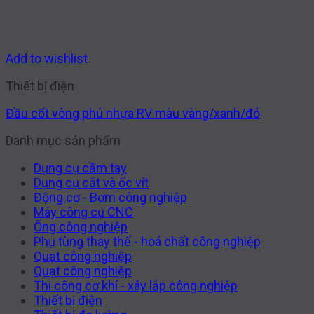
Add to wishlist
Thiết bị điện
Đầu cốt vòng phủ nhựa RV màu vàng/xanh/đỏ
Danh mục sản phẩm
Dụng cụ cầm tay
Dụng cụ cắt và ốc vít
Động cơ - Bơm công nghiệp
Máy công cụ CNC
Ống công nghiệp
Phụ tùng thay thế - hoá chất công nghiệp
Quạt công nghiệp
Quạt công nghiệp
Thi công cơ khí - xây lắp công nghiệp
Thiết bị điện