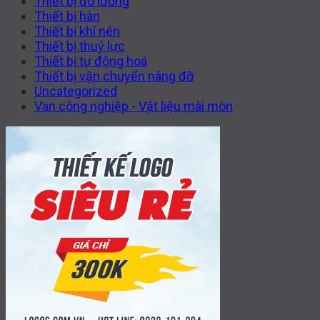
Thiết bị đo lường
Thiết bị hàn
Thiết bị khí nén
Thiết bị thuỷ lực
Thiết bị tự động hoá
Thiết bị vận chuyển nâng đỡ
Uncategorized
Van công nghiệp - Vật liệu mài mòn