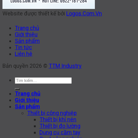
Website được thiết kế bởi
Logos.Com.Vn
Trang chủ
Giới thiệu
Sản phẩm
Tin tức
Liên hệ
Bản quyền 2026 ©
TTM Industry
Tìm
kiếm:
Trang chủ
Giới thiệu
Sản phẩm
Thiết bị công nghiệp
Thiết bị khí nén
Thiết bị đo lường
Dụng cụ cầm tay