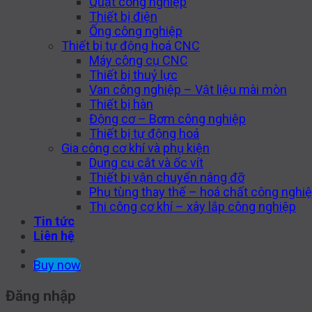
Quạt công nghiệp
Thiết bị điện
Ống công nghiệp
Thiết bị tự động hoá CNC
Máy công cụ CNC
Thiết bị thuỷ lực
Van công nghiệp – Vật liệu mài mòn
Thiết bị hàn
Động cơ – Bơm công nghiệp
Thiết bị tự động hoá
Gia công cơ khí và phụ kiện
Dụng cụ cắt và ốc vít
Thiết bị vận chuyển nâng đỡ
Phụ tùng thay thế – hoá chất công nghi
Thi công cơ khí – xây lắp công nghiệp
Tin tức
Liên hệ
Buy now
Đăng nhập