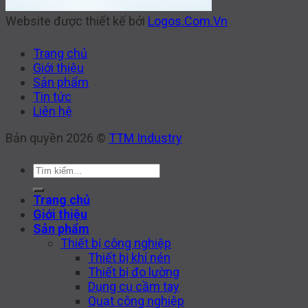
Website được thiết kế bởi
Logos.Com.Vn
Trang chủ
Giới thiệu
Sản phẩm
Tin tức
Liên hệ
Bản quyền 2026 ©
TTM Industry
Tìm
kiếm:
Trang chủ
Giới thiệu
Sản phẩm
Thiết bị công nghiệp
Thiết bị khí nén
Thiết bị đo lường
Dụng cụ cầm tay
Quạt công nghiệp