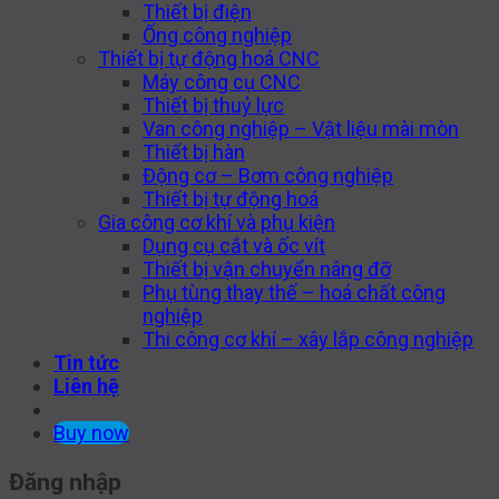
Thiết bị điện
Ống công nghiệp
Thiết bị tự động hoá CNC
Máy công cụ CNC
Thiết bị thuỷ lực
Van công nghiệp – Vật liệu mài mòn
Thiết bị hàn
Động cơ – Bơm công nghiệp
Thiết bị tự động hoá
Gia công cơ khí và phụ kiện
Dụng cụ cắt và ốc vít
Thiết bị vận chuyển nâng đỡ
Phụ tùng thay thế – hoá chất công
nghiệp
Thi công cơ khí – xây lắp công nghiệp
Tin tức
Liên hệ
Buy now
Đăng nhập