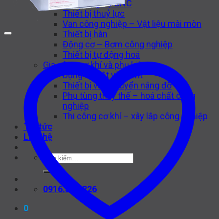
Máy công cụ CNC
Thiết bị thuỷ lực
Van công nghiệp – Vật liệu mài mòn
Thiết bị hàn
Động cơ – Bơm công nghiệp
Thiết bị tự động hoá
Gia công cơ khí và phụ kiện
Dụng cụ cắt và ốc vít
Thiết bị vận chuyển nâng đỡ
Phụ tùng thay thế – hoá chất công
nghiệp
Thi công cơ khí – xây lắp công nghiệp
Tin tức
Liên hệ
Tìm
kiếm:
0916.841.226
0