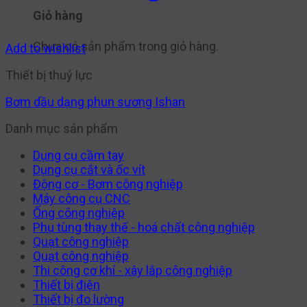
Giỏ hàng
Chưa có sản phẩm trong giỏ hàng.
Add to wishlist
Thiết bị thuỷ lực
Bơm dầu dạng phun sương Ishan
Danh mục sản phẩm
Dụng cụ cầm tay
Dụng cụ cắt và ốc vít
Động cơ - Bơm công nghiệp
Máy công cụ CNC
Ống công nghiệp
Phụ tùng thay thế - hoá chất công nghiệp
Quạt công nghiệp
Quạt công nghiệp
Thi công cơ khí - xây lắp công nghiệp
Thiết bị điện
Thiết bị đo lường